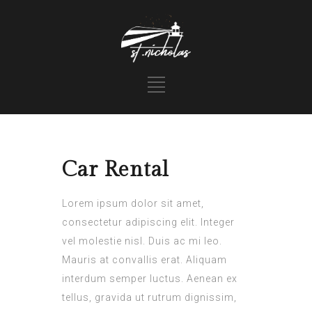
Car Rental
Lorem ipsum dolor sit amet,
consectetur adipiscing elit. Integer
vel molestie nisl. Duis ac mi leo.
Mauris at convallis erat. Aliquam
interdum semper luctus. Aenean ex
tellus, gravida ut rutrum dignissim,